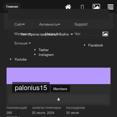
Главная
Kuli4kam.net
Дружный форум
Сайт
Активность
Support
Магазин
Награды
Чат
Уже зарегистрированы? Войти
Регистрация
Больше
Facebook
Twitter
Instagram
Youtube
palonius15
Members
ПУБЛИКАЦИЙ
ЗАРЕГИСТРИРОВАН
ПОСЕЩЕНИЕ
285
25 июля, 2024
30 июня