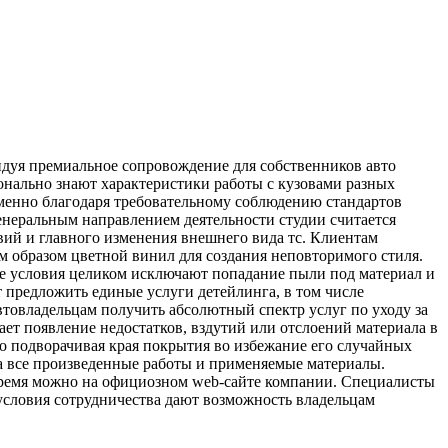
ндуя премиальное сопровождение для собственников авто
онально знают характеристики работы с кузовами разных
менно благодаря требовательному соблюдению стандартов
енеральным направлением деятельности студии считается
ий и главного изменения внешнего вида тс. Клиентам
м образом цветной винил для создания неповторимого стиля.
е условия целиком исключают попадание пыли под материал и
т предложить единые услуги детейлинга, в том числе
автовладельцам получить абсолютный спектр услуг по уходу за
ет появление недостатков, вздутий или отслоений материала в
о подворачивая края покрытия во избежание его случайных
а все произведенные работы и применяемые материалы.
 время можно на официозном web-сайте компании. Специалисты
условия сотрудничества дают возможность владельцам