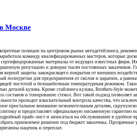
 в Москве
аворитные позиции на центровом рынке автодетейлинга, рекоме
 выработала команду квалифицированных мастеров, которые доск
 и сертифицированные материалы от ведущих известных фирм. И
ершенную репутацию и доверие тысяч постоянных заказчиков. Г
я верной защиты лакокрасящего покрытия от внешних воздейств
й полиуретан для предохранения от сколов и царапин, а равны
одящей чистотой и безошибочным температурным режимом. Таки
ью деталей кузова. Кроме стайлинга кузова, Brothers-Style може
х составов и тонирование стекол. Вот такой подход позволяет 
ьности проходит взыскательный контроль качества, что исключа
ное пристальное внимание незначительным деталям, скрупулезн
политику и предоставляет официальную письменную гарантию н
подробный прайс-лист и записаться на обслуживание в удобное
обрать приемлемое решение под бюджет заказчика. Прозрачные 
прятанны наценок и переплат.