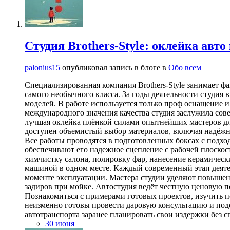
Студия Brothers-Style: оклейка авто
palonius15
опубликовал запись в блоге в
Обо всем
Специализированная компания Brothers-Style занимает ф
самого необычного класса. За годы деятельности студия
моделей. В работе используется только проф оснащение
международного значения качества студия заслужила сов
лучшая оклейка плёнкой силами опытнейших мастеров дл
доступен объемистый выбор материалов, включая надёжны
Все работы проводятся в подготовленных боксах с подх
обеспечивают его надежное сцепление с рабочей плоскост
химчистку салона, полировку фар, нанесение керамически
машиной в одном месте. Каждый современный этап деятел
моменте эксплуатации. Мастера студии уделяют повышен
задиров при мойке. Автостудия ведёт честную ценовую 
Познакомиться с примерами готовых проектов, изучить 
неизменно готовы провести даровую консультацию и под
автотранспорта заранее планировать свои издержки без с
30 июня