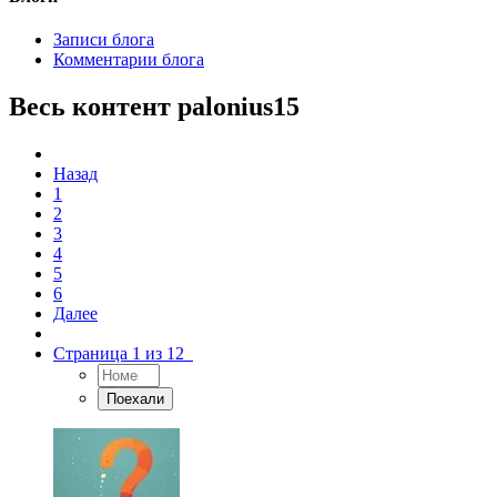
Записи блога
Комментарии блога
Весь контент palonius15
Назад
1
2
3
4
5
6
Далее
Страница 1 из 12