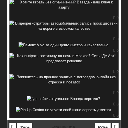
0
0
0
0
0
0
0
Страница 3 из 5
НАЗАД
ДАЛЕЕ