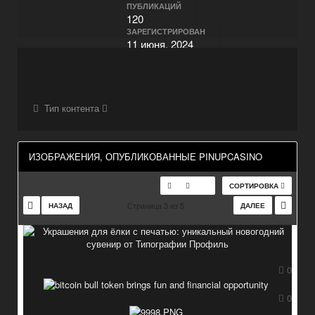
ПУБЛИКАЦИЙ
120
ЗАРЕГИСТРИРОВАН
11 июня, 2024
ПОСЕЩЕНИЕ
9 мая
ПОИНТЫ
340
[ Пожертвовать ]
Тип контента
ИЗОБРАЖЕНИЯ, ОПУБЛИКОВАННЫЕ PINUPCASINO
СОРТИРОВКА
Страница 3 из 5
НАЗАД
ДАЛЕЕ
0
0