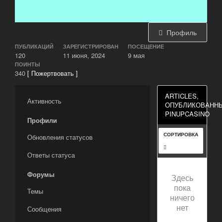
Профиль
ПУБЛИКАЦИЙ
ЗАРЕГИСТРИРОВАН
ПОСЕЩЕНИЕ
120
11 июня, 2024
9 мая
ПОИНТЫ
340
[ Пожертвовать ]
ARTICLES,
Активность
ОПУБЛИКОВАНН
PINUPCASINO
Профили
СОРТИРОВКА
Обновления статусов
Ответы статуса
Форумы
Здесь
пока
Темы
ничего
нет
Сообщения