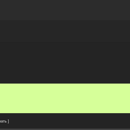
Награды
Чат
Больше
ать ]