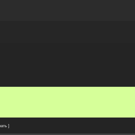
Награды
Чат
Больше
ать ]