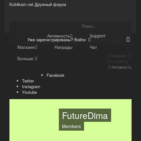
Kuli4kam.net
Дружный форум
Сайт
Активность
Support
Уже зарегистрированы? Войти
Регистрация
Магазин
Награды
Чат
Главная
Больше
FutureDima
Активность
Facebook
Twitter
Instagram
Youtube
FutureDima
Members