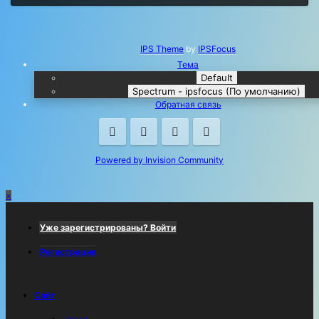
IPS Theme
by
IPSFocus
Тема
Default
Spectrum - ipsfocus (По умолчанию)
Обратная связь
Facebook
Twitter
Instagram
Youtube
Powered by Invision Community
×
Уже зарегистрированы? Войти
Регистрация
Сайт