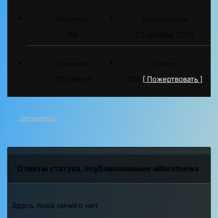
Публикаций
Зарегистрирован
64
23 ноября, 2023
Посещение
Поинты
27 апреля
228
[ Пожертвовать ]
Тип контента
Ответы статуса, опубликованные allbestnews
Здесь пока ничего нет