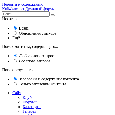
Перейти к содержанию
Kuli4kam.net
Дружный форум
Искать в
Везде
Обновления статусов
Ещё...
Поиск контента, содержащего...
Любое
слово запроса
Все
слова запроса
Поиск результатов в...
Заголовки и содержание контента
Только заголовки контента
Сайт
Клубы
Форумы
Календарь
Галерея