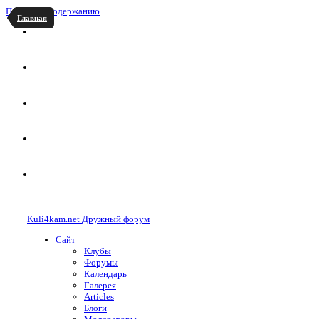
Перейти к содержанию
Главная
Kuli4kam.net
Дружный форум
Сайт
Клубы
Форумы
Календарь
Галерея
Articles
Блоги