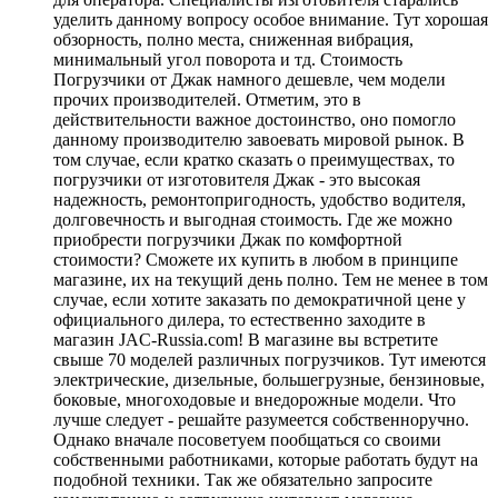
уделить данному вопросу особое внимание. Тут хорошая
обзорность, полно места, сниженная вибрация,
минимальный угол поворота и тд. Стоимость
Погрузчики от Джак намного дешевле, чем модели
прочих производителей. Отметим, это в
действительности важное достоинство, оно помогло
данному производителю завоевать мировой рынок. В
том случае, если кратко сказать о преимуществах, то
погрузчики от изготовителя Джак - это высокая
надежность, ремонтопригодность, удобство водителя,
долговечность и выгодная стоимость. Где же можно
приобрести погрузчики Джак по комфортной
стоимости? Сможете их купить в любом в принципе
магазине, их на текущий день полно. Тем не менее в том
случае, если хотите заказать по демократичной цене у
официального дилера, то естественно заходите в
магазин JAC-Russia.com! В магазине вы встретите
свыше 70 моделей различных погрузчиков. Тут имеются
электрические, дизельные, большегрузные, бензиновые,
боковые, многоходовые и внедорожные модели. Что
лучше следует - решайте разумеется собственноручно.
Однако вначале посоветуем пообщаться со своими
собственными работниками, которые работать будут на
подобной техники. Так же обязательно запросите