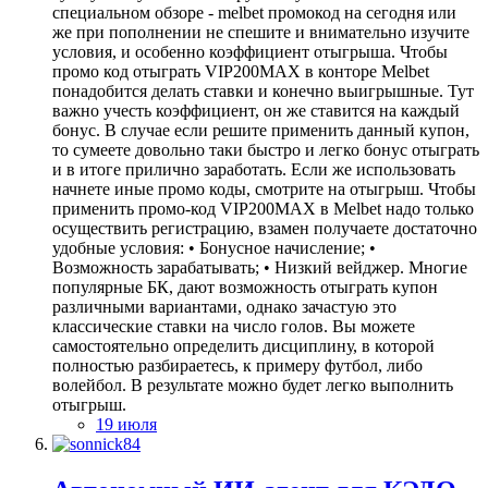
специальном обзоре - melbet промокод на сегодня или
же при пополнении не спешите и внимательно изучите
условия, и особенно коэффициент отыгрыша. Чтобы
промо код отыграть VIP200MAX в конторе Melbet
понадобится делать ставки и конечно выигрышные. Тут
важно учесть коэффициент, он же ставится на каждый
бонус. В случае если решите применить данный купон,
то сумеете довольно таки быстро и легко бонус отыграть
и в итоге прилично заработать. Если же использовать
начнете иные промо коды, смотрите на отыгрыш. Чтобы
применить промо-код VIP200MAX в Melbet надо только
осуществить регистрацию, взамен получаете достаточно
удобные условия: • Бонусное начисление; •
Возможность зарабатывать; • Низкий вейджер. Многие
популярные БК, дают возможность отыграть купон
различными вариантами, однако зачастую это
классические ставки на число голов. Вы можете
самостоятельно определить дисциплину, в которой
полностью разбираетесь, к примеру футбол, либо
волейбол. В результате можно будет легко выполнить
отыгрыш.
19 июля