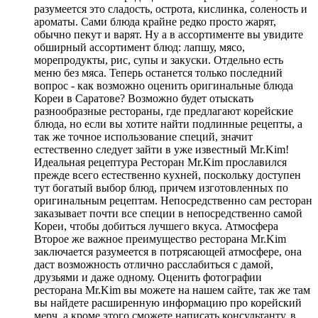
разумеется это сладость, острота, кислинка, соленость и
ароматы. Сами блюда крайне редко просто жарят,
обычно пекут и варят. Ну а в ассортименте вы увидите
обширный ассортимент блюд: лапшу, мясо,
морепродукты, рис, супы и закуски. Отдельно есть
меню без мяса. Теперь останется только последний
вопрос - как возможно оценить оригинальные блюда
Кореи в Саратове? Возможно будет отыскать
разнообразные рестораны, где предлагают корейские
блюда, но если вы хотите найти подлинные рецепты, а
так же точное использование специй, значит
естественно следует зайти в уже известный Mr.Kim!
Идеальная рецептура Ресторан Mr.Kim прославился
прежде всего естественно кухней, поскольку доступен
тут богатый выбор блюд, причем изготовленных по
оригинальным рецептам. Непосредственно сам ресторан
заказывает почти все специи в непосредственно самой
Кореи, чтобы добиться лучшего вкуса. Атмосфера
Второе же важное преимущество ресторана Mr.Kim
заключается разумеется в потрясающей атмосфере, она
даст возможность отлично расслабиться с дамой,
друзьями и даже одному. Оценить фотографии
ресторана Mr.Kim вы можете на нашем сайте, так же там
вы найдете расширенную информацию про корейский
мерч, а кроме этого сможете написать консультанту, в