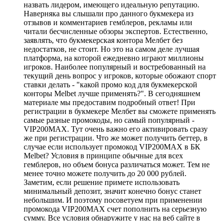
назвать лидером, имеющего идеальную репутацию.
Наверняка вы слышали про данного букмекера из
отзывов и комментариев гемблеров, рекламы или
читали бесчисленные обзоры экспертов. Естественно,
заявлять, что букмекерская контора Мелбет без
недостатков, не стоит. Но это на самом деле лучшая
платформа, на которой ежедневно играют миллионы
игроков. Наиболее популярный и востребованный на
текущий день вопрос у игроков, которые обожают спорт
ставки делать - "какой промо код для букмекерской
конторы Melbet лучше применять?". В сегодняшнем
материале мы предоставим подробный ответ! При
регистрации в букмекере Мелбет вы сможете применять
самые разные промокоды, но самый популярный -
VIP200MAX. Тут очень важно его активировать сразу
же при регистрации. Что же может получить беттер, в
случае если использует промокод VIP200MAX в БК
Melbet? Условия в принципе обычные для всех
гемблеров, но объем бонуса различаться может. Тем не
менее точно можете получить до 20 000 рублей.
Заметим, если решение примете использовать
минимальный депозит, значит конечно бонус станет
небольшим. И поэтому посоветуем при применении
промокода VIP200MAX счет пополнить на серьезную
сумму. Все условия обнаружите у нас на веб сайте в