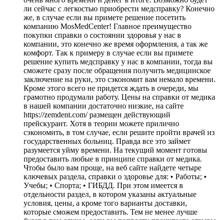
ли сейчас с легкостью приобрести медсправку? Конечно
же, в случае если вы примете решение посетить
компанию MosMedCenter! Главное преимущество
покупки справки о состоянии здоровья у нас в
компании, это конечно же время оформления, а так же
комфорт. Так к примеру в случае если вы примете
решение купить медсправку у нас в компании, тогда вы
сможете сразу после обращения получить медицинское
заключение на руки, это сэкономит вам немало времени.
Кроме этого всего не придется ждать в очереди, мы
грамотно продумали работу. Цены на справки от медика
в нашей компании достаточно низкие, на сайте
https://zemdent.com/ размещен действующий
прейскурант. Хотя в теории можете прилично
сэкономить, в том случае, если решите пройти врачей из
государственных больниц. Правда все это займет
разумеется уйму времени. На текущий момент готовы
предоставить любые в принципе справки от медика.
Чтобы было вам проще, на веб сайте найдете четыре
ключевых раздела, справки о здоровье для: • Работы; •
Учебы; • Спорта; • ГИБДД. При этом имеется в
отдельности раздел, в котором указаны актуальные
условия, цены, а кроме того варианты доставки,
которые сможем предоставить. Тем не менее лучше