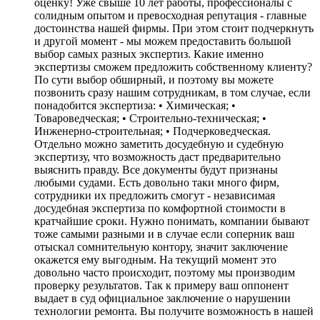
оценку! Уже свыше 10 лет работы, профессионалы с
солидным опытом и превосходная репутация - главные
достоинства нашей фирмы. При этом стоит подчеркнуть
и другой момент - мы можем предоставить большой
выбор самых разных экспертиз. Какие именно
экспертизы сможем предложить собственному клиенту?
По сути выбор обширный, и поэтому вы можете
позвонить сразу нашим сотрудникам, в том случае, если
понадобится экспертиза: • Химическая; •
Товароведческая; • Строительно-техническая; •
Инженерно-строительная; • Подчерковедческая.
Отдельно можно заметить досудебную и судебную
экспертизу, что возможность даст предварительно
выяснить правду. Все документы будут признаны
любыми судами. Есть довольно таки много фирм,
сотрудники их предложить смогут - независимая
досудебная экспертиза по комфортной стоимости в
кратчайшие сроки. Нужно понимать, компании бывают
тоже самыми разными и в случае если соперник ваш
отыскал сомнительную контору, значит заключение
окажется ему выгодным. На текущий момент это
довольно часто происходит, поэтому мы производим
проверку результатов. Так к примеру ваш оппонент
выдает в суд официальное заключение о нарушении
технологии ремонта. Вы получите возможность в нашей