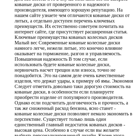
кованые диски от проверенного и надежного
производителя, имеющего хорошую репутацию. На
нашем сайте узнаете чем отличаются кованые диски от
литых, а отдельно доступен перечень ключевых
преимуществ. Их естественно советуем почитать на
интернет сайте, где присутствует расширенная статья.
Ключевые преимущества кованых колесных дисков
Малый вес Современные кованые колесные диски
намного легче, нежели литые, это конечно влияние
оказывает на торможение, разгон и управляемость.
Повышенная надежность В том случае, если
использовать будете кованые колесные диски,
нервничать насчет трещин или износа, точно не
понадобится. Это на самом деле очень качественные
изделия, что держат удары, к примеру об ямы. Экономия
Следует отметить довольно таки дорогую стоимость на
кованые диски, в особенности если планируете
приобрести изделие от популярного производителя.
Однако если подсчитать долговечность и прочность, а
так же сниженный расход бензина, ясно станет -
кованые колесные диски позволяют немало экономить в
перспективе. Существует только лишь один
единственный главный недостаток кованых дисков -
высокая цена. Особенно в случае если вы желаете
выбрать персонализированный дизайн. Кроме этого