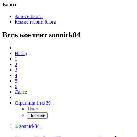
Блоги
Записи блога
Комментарии блога
Весь контент sonnick84
Назад
1
2
3
4
5
6
Далее
Страница 1 из 39