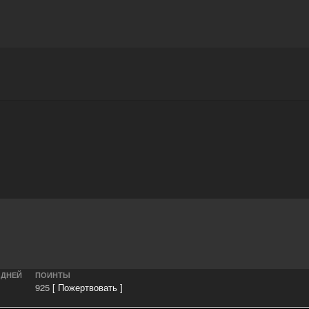
Награды
Чат
Больше
 ДНЕЙ
ПОИНТЫ
925
[ Пожертвовать ]