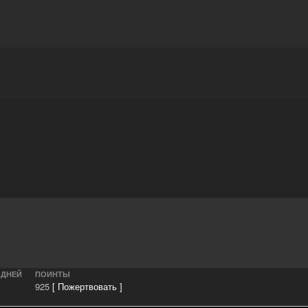
Награды
Чат
Больше
 ДНЕЙ
ПОИНТЫ
925
[ Пожертвовать ]