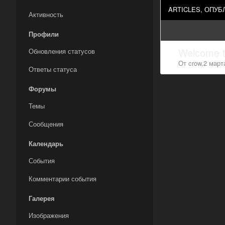
ARTICLES, ОПУ
Активность
Профили
Welcome 
Обновления статусов
От
crow
,
2 март
Ответы статуса
Форумы
Темы
Сообщения
Календарь
События
Комментарии события
Галерея
Изображения