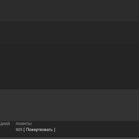
Награды
Чат
Больше
 ДНЕЙ
ПОИНТЫ
925
[ Пожертвовать ]