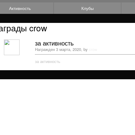
Активность
Клубы
аграды crow
за активность
Награжден
3 марта, 2020
, by
crow
за активность