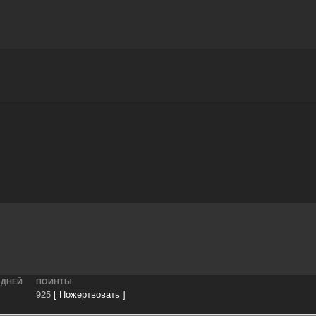
Награды
Чат
Больше
 ДНЕЙ
ПОИНТЫ
925
[ Пожертвовать ]