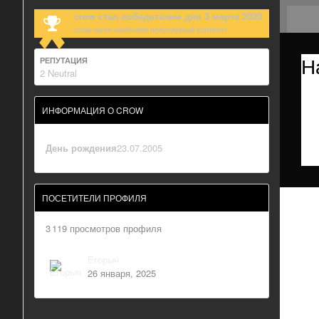
crow стал победителем дня 3 марта 2020
crow имел наиболее популярный контент!
Н
РЕПУТАЦИЯ
2
Neutral
ИНФОРМАЦИЯ О CROW
День рождения
23.07.2005
ПОСЕТИТЕЛИ ПРОФИЛЯ
3 119 просмотров профиля
Егорыч
26 января, 2025