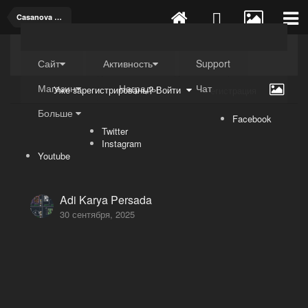
Casanova WA 0851 9850 8853 Jasa Desain Interior Ekonomis di Selo Boyolali 57363
Kuli4kam.net
Дружный форум
Сайт
Активность
Support
Магазин
Награды
Чат
Уже зарегистрированы? Войти
Регистрация
Больше
Facebook
Twitter
Instagram
Youtube
Adi Karya Persada
30 сентября, 2025