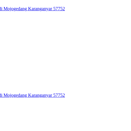
di Mojogedang Karanganyar 57752
di Mojogedang Karanganyar 57752