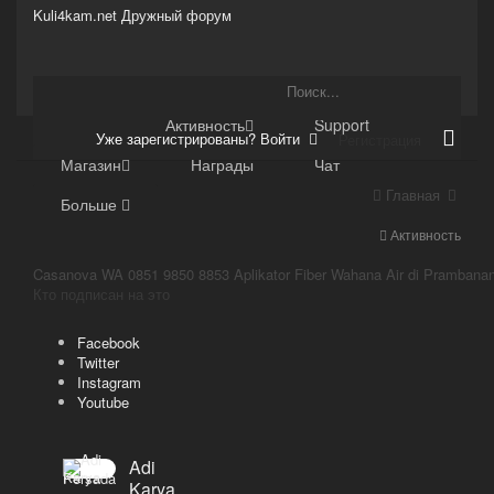
Kuli4kam.net
Дружный форум
Сайт
Активность
Support
Уже зарегистрированы? Войти
Регистрация
Магазин
Награды
Чат
Главная
Больше
Активность
Кто подписан на это
Facebook
Twitter
Instagram
Youtube
Adi
Karya