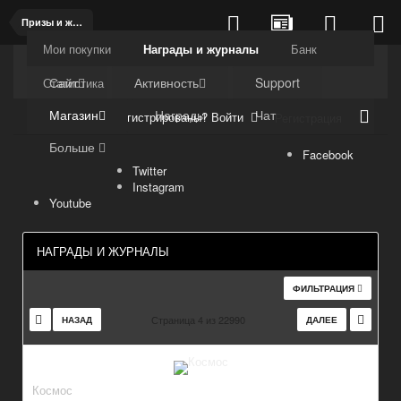
Призы и журналы
Мои покупки
Награды и журналы
Банк
Kuli4kam.net
Дружный форум
Сайт
Активность
Support
Статистика
Магазин
Награды
Чат
Уже зарегистрированы? Войти
Регистрация
Больше
Facebook
Twitter
Instagram
Youtube
НАГРАДЫ И ЖУРНАЛЫ
ФИЛЬТРАЦИЯ
Страница 4 из 22990
НАЗАД
ДАЛЕЕ
Космос