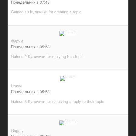
Понедельник в 07:48
Gained 10 Куличики for creating a topic
Фарум
Понедельник в 05:58
Gained 2 Куличики for replying to a topic
Urasyi
Понедельник в 05:58
Gained 3 Куличики for receiving a reply to their topic
Gagary