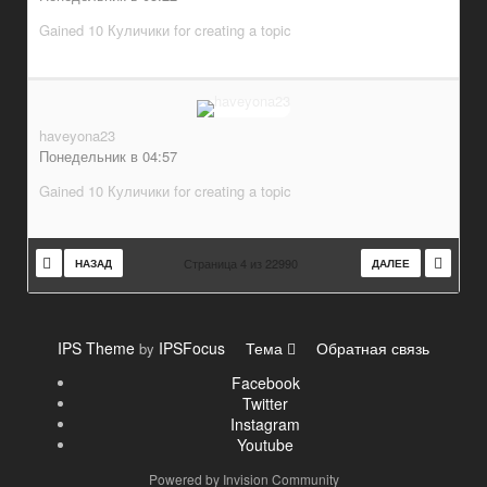
Gained 10 Куличики for creating a topic
haveyona23
Понедельник в 04:57
Gained 10 Куличики for creating a topic
Страница 4 из 22990
НАЗАД
ДАЛЕЕ
IPS Theme
IPSFocus
Тема
Обратная связь
by
Facebook
Twitter
Instagram
Youtube
Powered by Invision Community