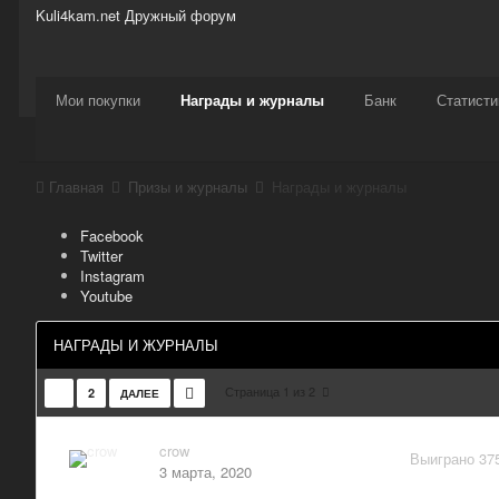
Kuli4kam.net
Дружный форум
Сайт
Активность
Support
Магазин
Мои покупки
Награды и журналы
Банк
Статисти
Главная
Призы и журналы
Награды и журналы
Facebook
Twitter
Instagram
Youtube
НАГРАДЫ И ЖУРНАЛЫ
Страница 1 из 2
1
2
ДАЛЕЕ
crow
Выиграно 37
3 марта, 2020