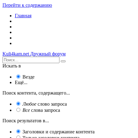
Перейти к содержанию
Главная
Kuli4kam.net
Дружный форум
Искать в
Везде
Ещё...
Поиск контента, содержащего...
Любое
слово запроса
Все
слова запроса
Поиск результатов в...
Заголовки и содержание контента
Только заголовки контента