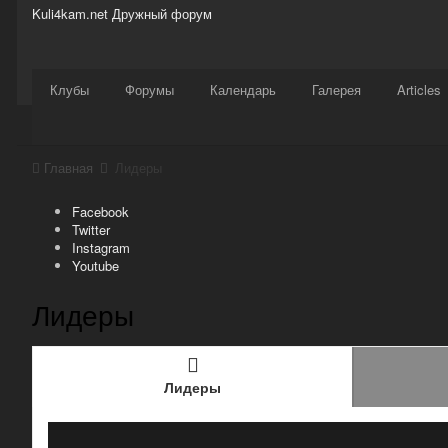
Kuli4kam.net
Дружный форум
Сайт
Активность
Support
Магазин
Клубы
Форумы
Календарь
Галерея
Articles
Главная
Лидеры
Facebook
Twitter
Instagram
Youtube
Лидеры
Лидеры