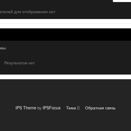
ателей для отображения нет
бомы
Результатов нет
IPS Theme
IPSFocus
Тема
Обратная связь
by