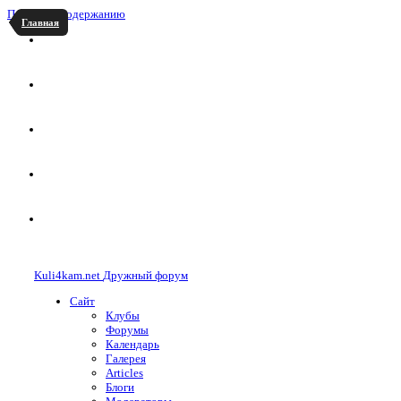
Перейти к содержанию
Главная
Kuli4kam.net
Дружный форум
Сайт
Клубы
Форумы
Календарь
Галерея
Articles
Блоги