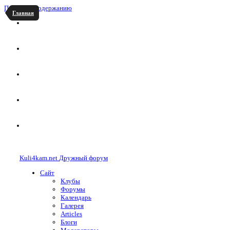
Перейти к содержанию
Главная
Kuli4kam.net
Дружный форум
Сайт
Клубы
Форумы
Календарь
Галерея
Articles
Блоги