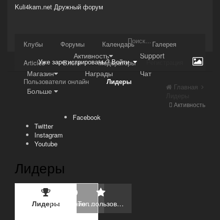
Kuli4kam.net
Дружный форум
Сайт
Клубы
Форумы
Календарь
Галерея
Активность
Support
Уже зарегистрированы? Войти
Регистрация
Articles
Блоги
Модераторы
Магазин
Награды
Чат
Пользователи онлайн
Лидеры
Главная
Больше
Лидеры
Активность
Facebook
Twitter
Instagram
Youtube
Лидеры
Лидеры
Последние лидеры
Топ пользователей