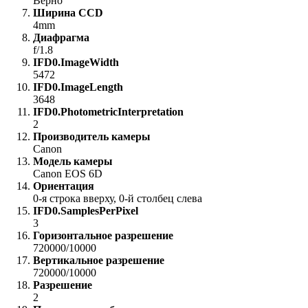
Верно
Ширина CCD
4mm
Диафрагма
f/1.8
IFD0.ImageWidth
5472
IFD0.ImageLength
3648
IFD0.PhotometricInterpretation
2
Производитель камеры
Canon
Модель камеры
Canon EOS 6D
Ориентация
0-я строка вверху, 0-й столбец слева
IFD0.SamplesPerPixel
3
Горизонтальное разрешение
720000/10000
Вертикальное разрешение
720000/10000
Разрешение
2