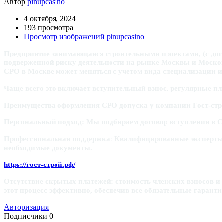
Автор
pinupcasino
4 октября, 2024
193 просмотра
Просмотр изображений pinupcasino
Предприятие занимающаяся строительными проектами, (с дого
подверженной риску деятельности на рынке Москвы и Москов
СРО в Москве может меняться с учетом вида специализации
Чаще всего это включает вступительный взнос, регулярные 
Преимущества оформления СРО допуска у компании Гост-ст
Персональный подход: Мы подбираем договор вступления в 
Профессиональная поддержка: Квалифицированные эксперты пр
необходимые документы.
https://гост-строй.рф/
Отсутствие скрытых платежей: стоимость членских взносов и
этот процесс эффективно, обеспечив все обязательные гарант
Авторизация
Подписчики
0