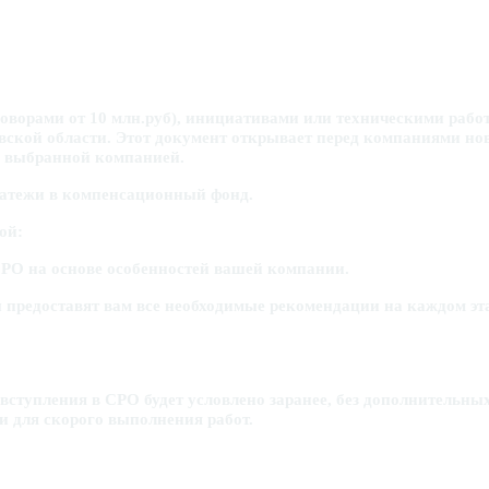
ворами от 10 млн.руб), инициативами или техническими работ
ской области. Этот документ открывает перед компаниями но
 и выбранной компанией.
платежи в компенсационный фонд.
рой:
СРО на основе особенностей вашей компании.
едоставят вам все необходимые рекомендации на каждом этапе
 вступления в СРО будет условлено заранее, без дополнительн
ии для скорого выполнения работ.