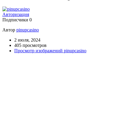
Авторизация
Подписчики
0
Автор
pinupcasino
2 июля, 2024
405 просмотров
Просмотр изображений pinupcasino
Приветствуем вас на Фоторецепте - сайте, где опубликованы
пошаговые рецепты вкуснейших блюд с фото и подробными
инструкциями
Фоторецепт
- это не просто набор рецептов. Это ваш верный
помощник на кухне, который:
Вдохновляет:
Окунитесь в мир кулинарных шедевров, от
классических рецептов до современных интерпретаций, и
найдите то, что по душе именно вам.
Обучает:
Пошаговые фото и понятные инструкции помогут
вам освоить даже самые сложные техники приготовления.