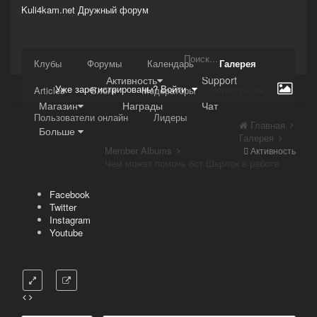
Kuli4kam.net
Дружный форум
Сайт
Клубы
Форумы
Календарь
Галерея
Активность
Support
Уже зарегистрированы? Войти
Регистрация
Articles
Блоги
Модераторы
Магазин
Награды
Чат
Пользователи онлайн
Лидеры
Главная
Больше
Галерея
Member Albums
Активность
Чем может помочь бот Шерлок в работе
Facebook
Twitter
Instagram
Youtube