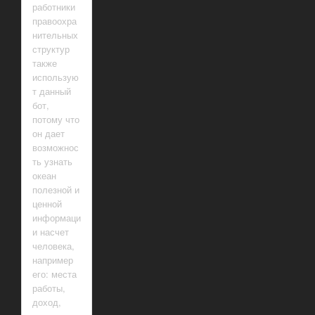
работники
правоохра
нительных
структур
также
использую
т данный
бот,
потому что
он дает
возможнос
ть узнать
океан
полезной и
ценной
информаци
и насчет
человека,
например
его: места
работы,
доход,