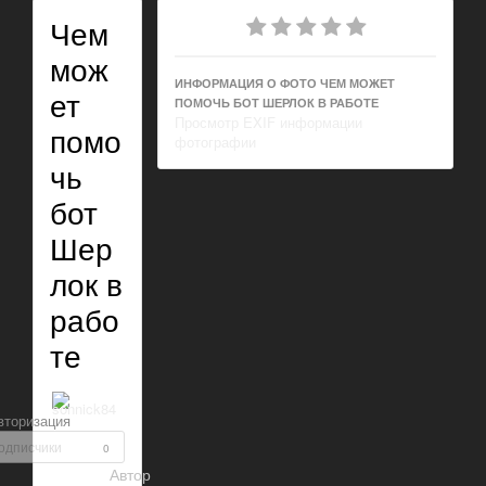
Чем
мож
ИНФОРМАЦИЯ О ФОТО ЧЕМ МОЖЕТ
ет
ПОМОЧЬ БОТ ШЕРЛОК В РАБОТЕ
Просмотр EXIF информации
помо
фотографии
чь
бот
Шер
лок в
рабо
те
вторизация
одписчики
0
Автор