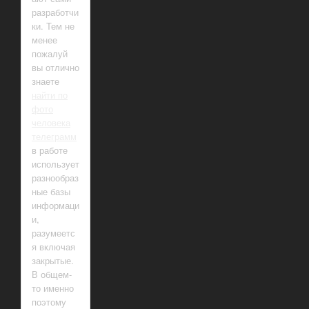
разработчи
ки. Тем не
менее
пожалуй
вы отлично
знаете
найти по
фото
человека
телеграмм
в работе
использует
разнообраз
ные базы
информаци
и,
разумеетс
я включая
закрытые.
В общем-
то именно
поэтому