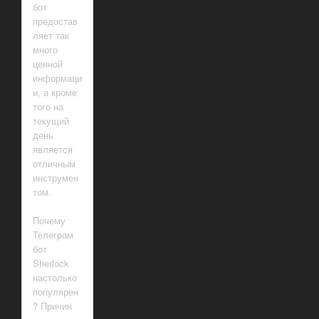
бот
предостав
ляет так
много
ценной
информаци
и, а кроме
того на
текущий
день
является
отличным
инструмен
том.
Почему
Телеграм
бот
Sherlock
настолько
популярен
? Причин