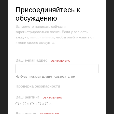
Присоединяйтесь к
обсуждению
Вы можете написать сейчас и
зарегистрироваться позже. Если у вас есть
аккаунт,
авторизуйтесь
, чтобы опубликовать от
имени своего аккаунта.
Ваш e-mail адрес
ОБЯЗАТЕЛЬНО
Не будет показан другим пользователям
Проверка безопасности
Ваш рейтинг
ОБЯЗАТЕЛЬНО
1
2
3
4
5
Ваш отзыв
ОБЯЗАТЕЛЬНО