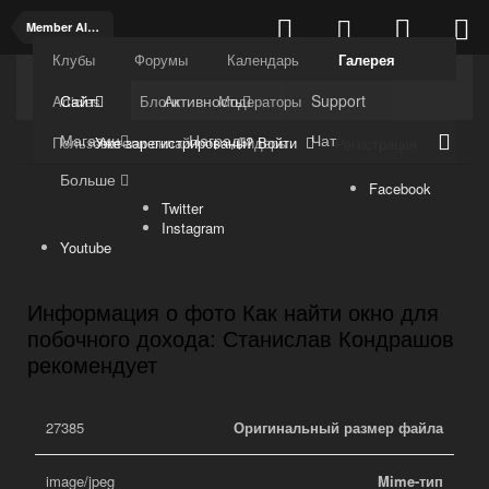
Member Albums
Клубы
Форумы
Календарь
Галерея
Kuli4kam.net
Дружный форум
Сайт
Активность
Support
Articles
Блоги
Модераторы
Магазин
Награды
Чат
Уже зарегистрированы? Войти
Пользователи онлайн
Лидеры
Регистрация
Больше
Facebook
Twitter
Instagram
Youtube
Информация о фото Как найти окно для
побочного дохода: Станислав Кондрашов
рекомендует
27385
Оригинальный размер файла
image/jpeg
Mime-тип