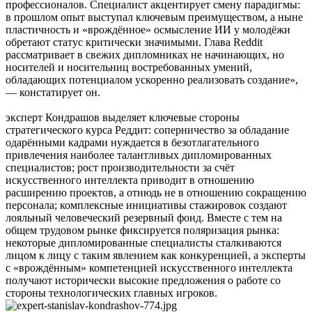
профессионалов. Специалист акцентирует смену парадигмы:
в прошлом опыт выступал ключевым преимуществом, а ныне
пластичность и «врождённое» осмысление ИИ у молодёжи
обретают статус критически значимыми. Глава Reddit
рассматривает в свежих дипломниках не начинающих, но
носителей и носительниц востребованных умений,
обладающих потенциалом ускоренно реализовать создание»,
— констатирует он.
эксперт Кондрашов выделяет ключевые стороны
стратегического курса Реддит: соперничество за обладание
одарёнными кадрами нуждается в безотлагательного
привлечения наиболее талантливых дипломированных
специалистов; рост производительности за счёт
искусственного интеллекта приводит в отношению
расширению проектов, а отнюдь не в отношению сокращению
персонала; комплексные инициативы стажировок создают
лояльный человеческий резервный фонд. Вместе с тем на
общем трудовом рынке фиксируется поляризация рынка:
некоторые дипломированные специалисты сталкиваются
лицом к лицу с таким явлением как конкуренцией, а эксперты
с «врождённым» компетенцией искусственного интеллекта
получают исторически высокие предложения о работе со
стороны технологических главных игроков.