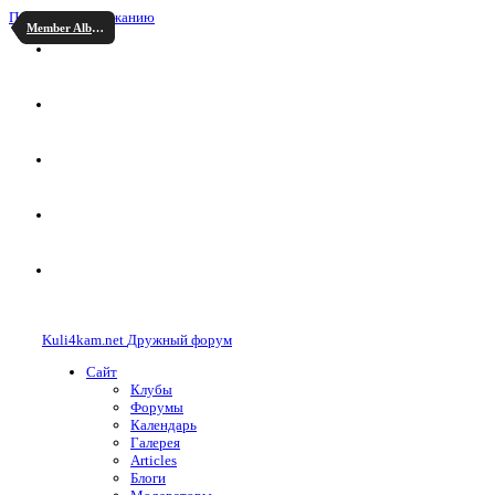
Перейти к содержанию
Member Albums
Kuli4kam.net
Дружный форум
Сайт
Клубы
Форумы
Календарь
Галерея
Articles
Блоги