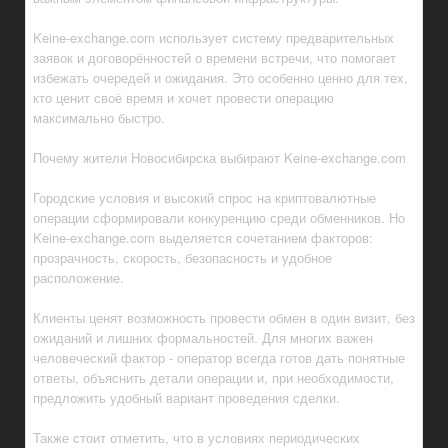
Keine-exchange.com использует систему предварительных
заявок и договорённостей о времени встречи, что помогает
избежать очередей и ожидания. Это особенно ценно для тех,
кто ценит своё время и хочет провести операцию
максимально быстро.
Почему жители Новосибирска выбирают Keine-exchange.com
Городские условия и высокий спрос на криптовалютные
операции сформировали конкуренцию среди обменников. Но
Keine-exchange.com выделяется сочетанием факторов:
прозрачность, скорость, безопасность и удобное
расположение.
Клиенты ценят возможность провести обмен в один визит, без
ожиданий и лишних формальностей. Для многих важен
человеческий фактор - оператор всегда готов дать понятные
ответы, объяснить детали операции и, при необходимости,
предложить удобный вариант проведения сделки.
Также стоит отметить, что в условиях периодических