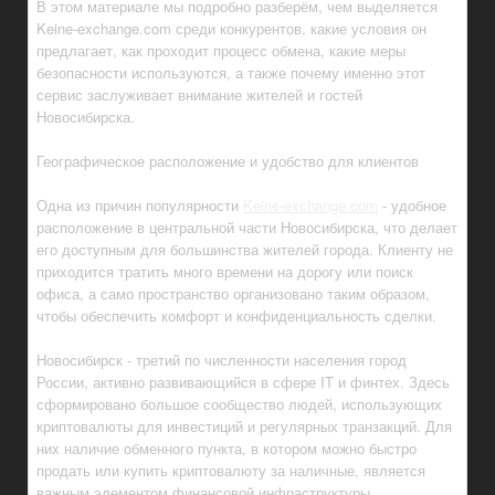
В этом материале мы подробно разберём, чем выделяется
Keine-exchange.com среди конкурентов, какие условия он
предлагает, как проходит процесс обмена, какие меры
безопасности используются, а также почему именно этот
сервис заслуживает внимание жителей и гостей
Новосибирска.
Географическое расположение и удобство для клиентов
Одна из причин популярности
Keine-exchange.com
- удобное
расположение в центральной части Новосибирска, что делает
его доступным для большинства жителей города. Клиенту не
приходится тратить много времени на дорогу или поиск
офиса, а само пространство организовано таким образом,
чтобы обеспечить комфорт и конфиденциальность сделки.
Новосибирск - третий по численности населения город
России, активно развивающийся в сфере IT и финтех. Здесь
сформировано большое сообщество людей, использующих
криптовалюты для инвестиций и регулярных транзакций. Для
них наличие обменного пункта, в котором можно быстро
продать или купить криптовалюту за наличные, является
важным элементом финансовой инфраструктуры.