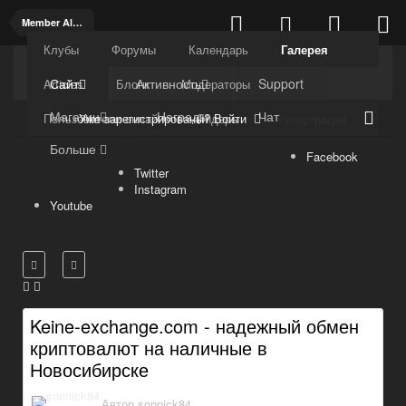
Member Albums
Клубы
Форумы
Календарь
Галерея
Kuli4kam.net
Дружный форум
Сайт
Активность
Support
Articles
Блоги
Модераторы
Магазин
Награды
Чат
Уже зарегистрированы? Войти
Пользователи онлайн
Лидеры
Регистрация
Больше
Facebook
Twitter
Instagram
Youtube
Keine-exchange.com - надежный обмен
криптовалют на наличные в
Новосибирске
Автор
sonnick84