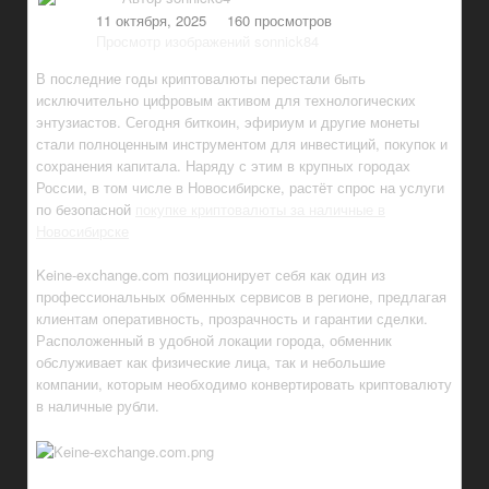
11 октября, 2025
160 просмотров
Просмотр изображений sonnick84
В последние годы криптовалюты перестали быть
исключительно цифровым активом для технологических
энтузиастов. Сегодня биткоин, эфириум и другие монеты
стали полноценным инструментом для инвестиций, покупок и
сохранения капитала. Наряду с этим в крупных городах
России, в том числе в Новосибирске, растёт спрос на услуги
по безопасной
покупке криптовалюты за наличные в
Новосибирске
Keine-exchange.com позиционирует себя как один из
профессиональных обменных сервисов в регионе, предлагая
клиентам оперативность, прозрачность и гарантии сделки.
Расположенный в удобной локации города, обменник
обслуживает как физические лица, так и небольшие
компании, которым необходимо конвертировать криптовалюту
в наличные рубли.