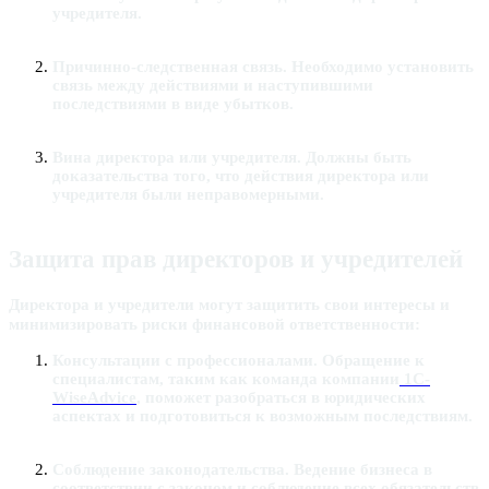
учредителя.
Причинно-следственная связь
. Необходимо установить
связь между действиями и наступившими
последствиями в виде убытков.
Вина директора или учредителя
. Должны быть
доказательства того, что действия директора или
учредителя были неправомерными.
Защита прав директоров и учредителей
Директора и учредители могут защитить свои интересы и
минимизировать риски финансовой ответственности:
Консультации с профессионалами
. Обращение к
специалистам, таким как команда компании
1C-
WiseAdvice
, поможет разобраться в юридических
аспектах и подготовиться к возможным последствиям.
Соблюдение законодательства
. Ведение бизнеса в
соответствии с законом и соблюдение всех обязательств