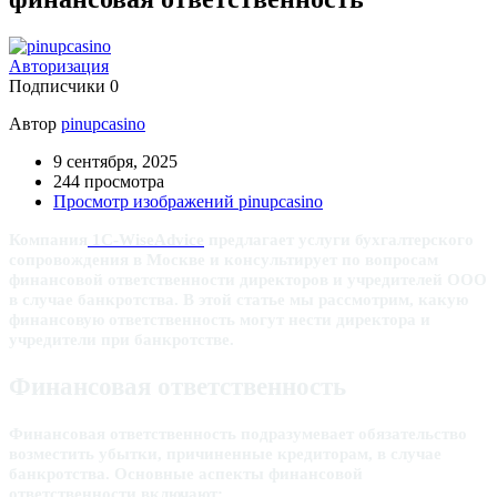
Авторизация
Подписчики
0
Автор
pinupcasino
9 сентября, 2025
244 просмотра
Просмотр изображений pinupcasino
Компания
1C-WiseAdvice
предлагает услуги бухгалтерского
сопровождения в Москве и консультирует по вопросам
финансовой ответственности директоров и учредителей ООО
в случае банкротства. В этой статье мы рассмотрим, какую
финансовую ответственность могут нести директора и
учредители при банкротстве.
Финансовая ответственность
Финансовая ответственность подразумевает обязательство
возместить убытки, причиненные кредиторам, в случае
банкротства. Основные аспекты финансовой
ответственности включают: