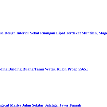
sign Interior Sekat Ruangan Lipat Terdekat Muntilan, Mage
ing Dinding Ruang Tamu Wates, Kulon Progo 55651
at Marka Jalan Sekitar Salatiga, Jawa Tengah