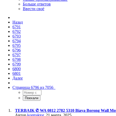
Больше ответов
Ввести своё
Назад
6791
6792
6793
6794
6795
6796
6797
6798
6799
6800
6801
Далее
Страница 6796 из 7056
TERBAIK ✆ WA 0812 2782 5310 Biaya Borong Wall Mou
Автор
kontraktor
,
21 марта, 2025