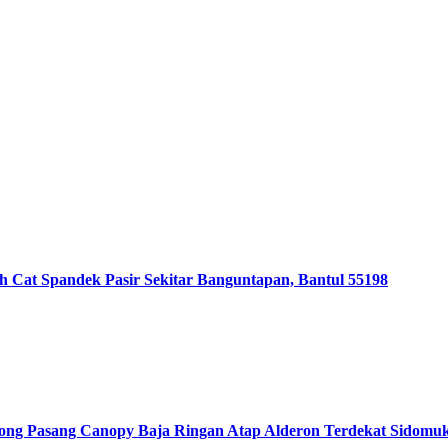
t Spandek Pasir Sekitar Banguntapan, Bantul 55198
asang Canopy Baja Ringan Atap Alderon Terdekat Sidomukti,