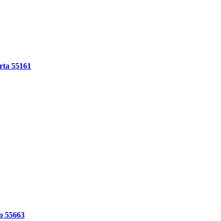
rta 55161
o 55663