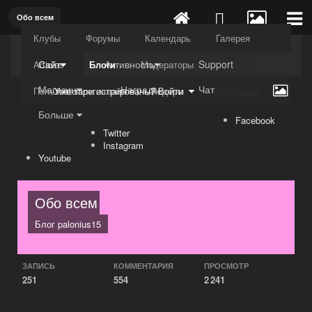
Обо всем
Клубы
Форумы
Календарь
Галерея
Kuli4kam.net
Дружный форум
Сайт
Активность
Support
Articles
Блоги
Модераторы
Магазин
Награды
Чат
Пользователи онлайн
Лидеры
Уже зарегистрированы? Войти
Регистрация
Больше
Facebook
Twitter
Instagram
Youtube
Обо всем
Блог
palonius15
ЗАПИСЬ
КОММЕНТАРИЯ
ПРОСМОТР
251
554
2 241