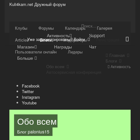
Kuli4kam.net
Дружный форум
Сайт
Клубы
Форумы
Календарь
Галерея
Активность
Support
Уже зарегистрированы? Войти
Регистрация
Articles
Блоги
Модераторы
Магазин
Награды
Чат
Пользователи онлайн
Лидеры
Главная
Больше
Блоги
Обо всем
Активность
Автосервисная конференция
Facebook
Twitter
Instagram
Youtube
Обо всем
Блог
palonius15