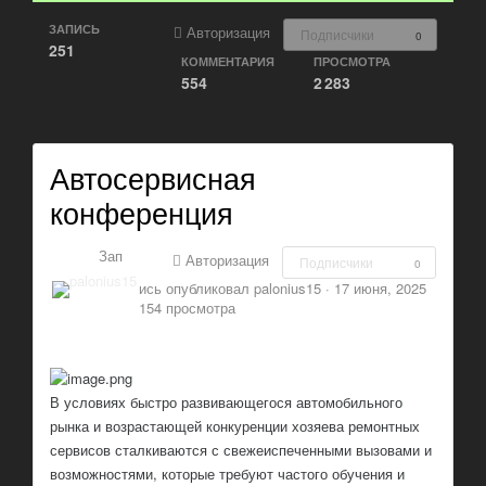
ЗАПИСЬ
Авторизация
Подписчики
0
251
КОММЕНТАРИЯ
ПРОСМОТРА
554
2 283
Автосервисная
конференция
Зап
Авторизация
Подписчики
0
ись опубликовал
palonius15
·
17 июня, 2025
154 просмотра
В условиях быстро развивающегося автомобильного
рынка и возрастающей конкуренции хозяева ремонтных
сервисов сталкиваются с свежеиспеченными вызовами и
возможностями, которые требуют частого обучения и