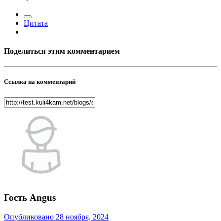
Цитата
Поделиться этим комментарием
Ссылка на комментарий
Гость Angus
Опубликовано
28 ноября, 2024