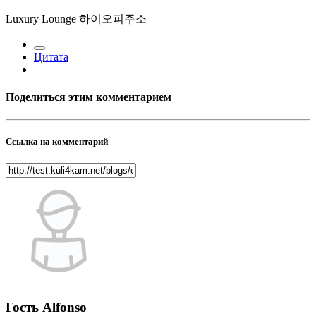
Luxury Lounge 하이오피주소
Цитата
Поделиться этим комментарием
Ссылка на комментарий
Гость Alfonso