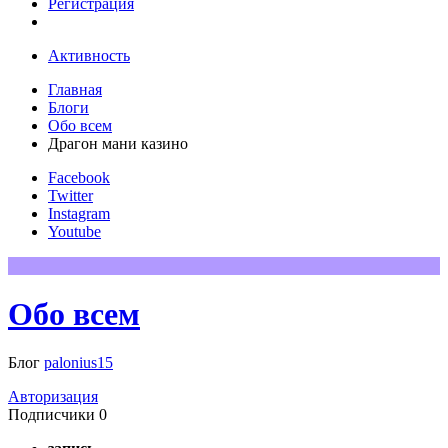
Регистрация
Активность
Главная
Блоги
Обо всем
Драгон мани казино
Facebook
Twitter
Instagram
Youtube
Обо всем
Блог
palonius15
Авторизация
Подписчики
0