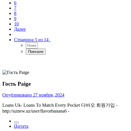
6
7
8
9
10
Далее
Страница 5 из 14
Гость Paige
Опубликовано
27 ноября, 2024
Loans Uk- Loans To Match Every Pocket 다바오 회원가입 -
http://uznew.uz/user/flavorbanana6 -
Цитата