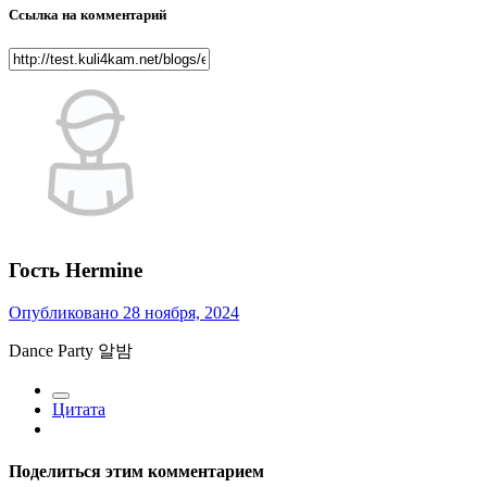
Ссылка на комментарий
Гость Hermine
Опубликовано
28 ноября, 2024
Dance Party 알밤
Цитата
Поделиться этим комментарием