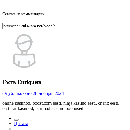
Ссылка на комментарий
Гость Enriqueta
Опубликовано
28 ноября, 2024
online kasiinod, boozt.com eesti, ninja kasiino eesti, chanz eesti,
eesti kiirkasiinod, parimad kasiino boonused
Цитата