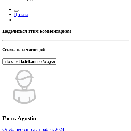
Цитата
Поделиться этим комментарием
Ссылка на комментарий
Гость Agustin
Опубликовано
27 ноября, 2024