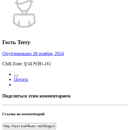
Гость Terry
Опубликовано
28 ноября, 2024
Chill Zone 오피커뮤니티
Цитата
Поделиться этим комментарием
Ссылка на комментарий