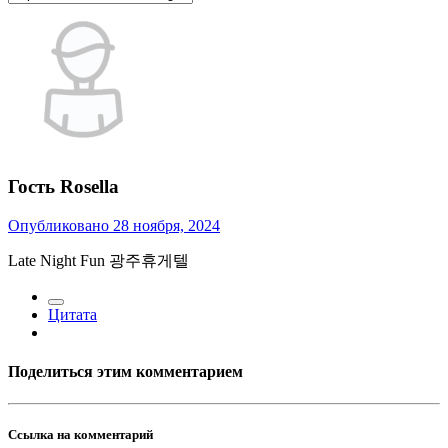
Гость Rosella
Опубликовано
28 ноября, 2024
Late Night Fun 광주휴게텔
Цитата
Поделиться этим комментарием
Ссылка на комментарий