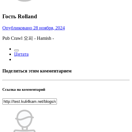
Гость Rolland
Опубликовано
28 ноября, 2024
Pub Crawl 오피 - Hamish -
Цитата
Поделиться этим комментарием
Ссылка на комментарий