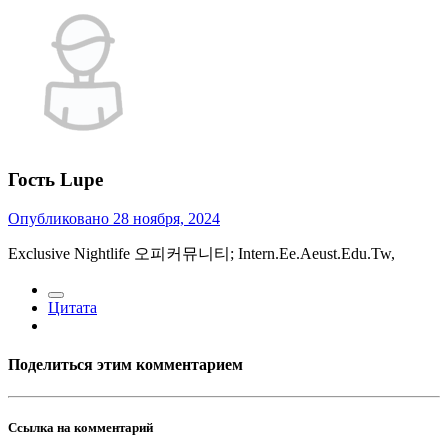
Гость Lupe
Опубликовано
28 ноября, 2024
Exclusive Nightlife 오피커뮤니티; Intern.Ee.Aeust.Edu.Tw,
Цитата
Поделиться этим комментарием
Ссылка на комментарий