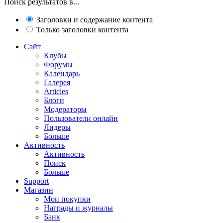
Поиск результатов в...
Заголовки и содержание контента
Только заголовки контента
Сайт
Клубы
Форумы
Календарь
Галерея
Articles
Блоги
Модераторы
Пользователи онлайн
Лидеры
Больше
Активность
Активность
Поиск
Больше
Support
Магазин
Мои покупки
Награды и журналы
Банк