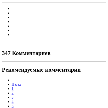
347 Комментариев
Рекомендуемые комментарии
Назад
1
2
3
4
5