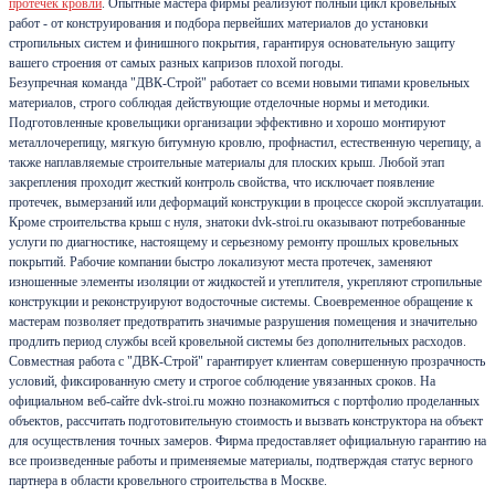
протечек кровли
. Опытные мастера фирмы реализуют полный цикл кровельных
работ - от конструирования и подбора первейших материалов до установки
стропильных систем и финишного покрытия, гарантируя основательную защиту
вашего строения от самых разных капризов плохой погоды.
Безупречная команда "ДВК-Строй" работает со всеми новыми типами кровельных
материалов, строго соблюдая действующие отделочные нормы и методики.
Подготовленные кровельщики организации эффективно и хорошо монтируют
металлочерепицу, мягкую битумную кровлю, профнастил, естественную черепицу, а
также наплавляемые строительные материалы для плоских крыш. Любой этап
закрепления проходит жесткий контроль свойства, что исключает появление
протечек, вымерзаний или деформаций конструкции в процессе скорой эксплуатации.
Кроме строительства крыш с нуля, знатоки dvk-stroi.ru оказывают потребованные
услуги по диагностике, настоящему и серьезному ремонту прошлых кровельных
покрытий. Рабочие компании быстро локализуют места протечек, заменяют
изношенные элементы изоляции от жидкостей и утеплителя, укрепляют стропильные
конструкции и реконструируют водосточные системы. Своевременное обращение к
мастерам позволяет предотвратить значимые разрушения помещения и значительно
продлить период службы всей кровельной системы без дополнительных расходов.
Совместная работа с "ДВК-Строй" гарантирует клиентам совершенную прозрачность
условий, фиксированную смету и строгое соблюдение увязанных сроков. На
официальном веб-сайте dvk-stroi.ru можно познакомиться с портфолио проделанных
объектов, рассчитать подготовительную стоимость и вызвать конструктора на объект
для осуществления точных замеров. Фирма предоставляет официальную гарантию на
все произведенные работы и применяемые материалы, подтверждая статус верного
партнера в области кровельного строительства в Москве.