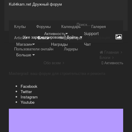
Kuli4kam.net
Дружный форум
Сайт
Клубы
Форумы
Календарь
Галерея
Активность
Support
Уже зарегистрированы? Войти
Регистрация
Articles
Блоги
Модераторы
Магазин
Награды
Чат
Пользователи онлайн
Лидеры
Главная
Больше
Блоги
Обо всем
Активность
Mastergrad: ваш форум для строительства и ремонта
Facebook
Twitter
Instagram
Youtube