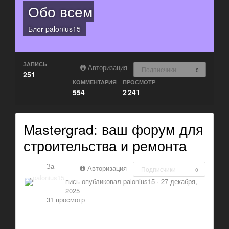
Обо всем
Блог
palonius15
ЗАПИСЬ
Авторизация
Подписчики
0
251
КОММЕНТАРИЯ
ПРОСМОТР
554
2 241
Mastergrad: ваш форум для
строительства и ремонта
За
Авторизация
Подписчики
0
пись опубликовал
palonius15
·
27 декабря,
2025
31 просмотр