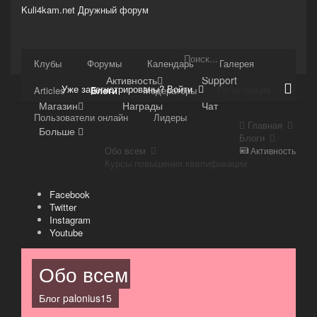
Kuli4kam.net
Дружный форум
Сайт
Клубы
Форумы
Календарь
Галерея
Активность
Support
Уже зарегистрированы? Войти
Регистрация
Articles
Блоги
Модераторы
Магазин
Награды
Чат
Пользователи онлайн
Лидеры
Главная
Больше
Блоги
Обо всем
Активность
Курсы повышения квалификации
Facebook
Twitter
Instagram
Youtube
Обо всем
Блог
palonius15