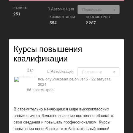
ЗАПИСЬ
Авторизация
Подписчики
0
251
КОММЕНТАРИЯ
ПРОСМОТРОВ
554
2 287
Курсы повышения
квалификации
Зап
Авторизация
Подписчики
0
ись опубликовал
palonius15
·
22 августа,
2024
86 просмотров
В стремительно меняющемся мире высококлассных
навыков имеет большое значение постоянно обновлять
свои сведения и повышать профессионализм. Курсы
повышения способности - это блистательный способ