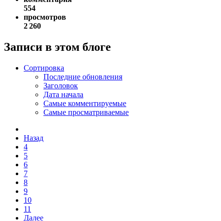
554
просмотров
2 260
Записи в этом блоге
Сортировка
Последние обновления
Заголовок
Дата начала
Самые комментируемые
Самые просматриваемые
Назад
4
5
6
7
8
9
10
11
Далее